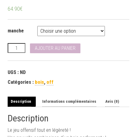
64.90
€
manche
quantité de Donic Balsa Carbo Fleece
AJOUTER AU PANIER
UGS :
ND
Catégories :
bois
,
off
Description
Informations complémentaires
Avis (0)
Description
Le jeu offensif tout en légèreté !