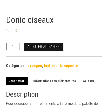
Donic ciseaux
15.90
€
quantité de Donic ciseaux
AJOUTER AU PANIER
Catégories :
eponges
,
tout pour la raquette
Description
Informations complémentaires
Avis (0)
Description
Pour découper vos revêtements à la forme de la palette de